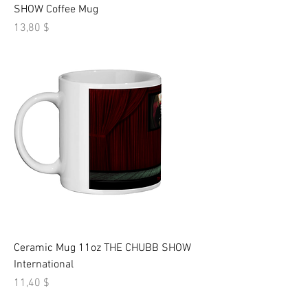
SHOW Coffee Mug
Τιμή
13,80 $
Ceramic Mug 11oz THE CHUBB SHOW
International
Τιμή
11,40 $