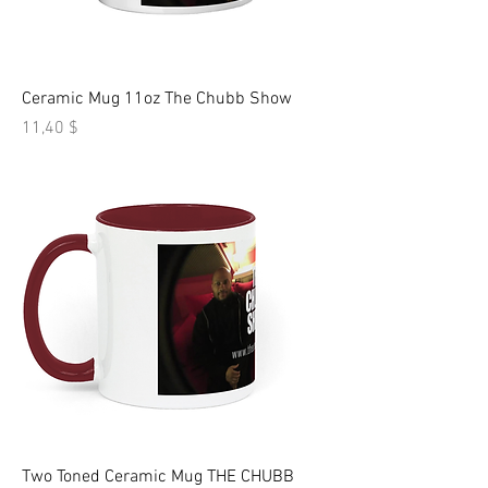
Ceramic Mug 11oz The Chubb Show
Τιμή
11,40 $
Two Toned Ceramic Mug THE CHUBB