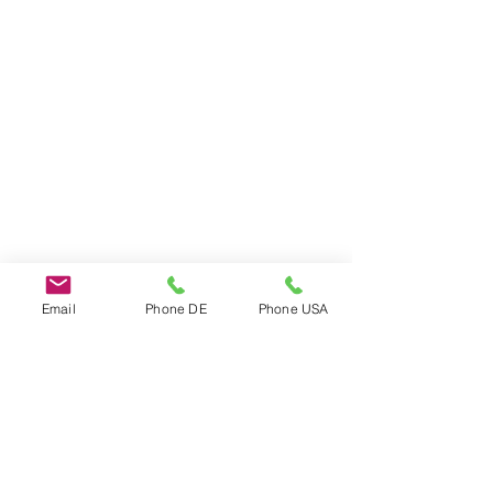
Do Not Sell My Personal Information
Email
Phone DE
Phone USA