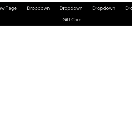
ew Page
Dropdown
Dropdown
Dropdown
Dr
Gift Card