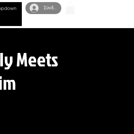
Σύνδεση
opdown
aly Meets
eim