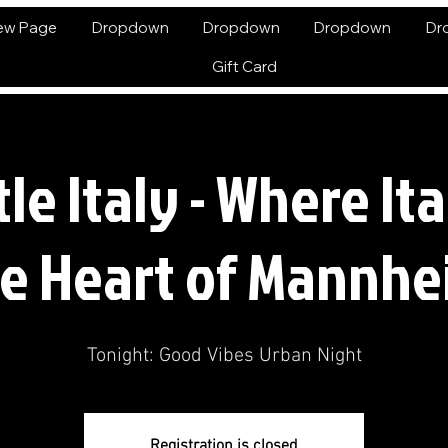
ew Page
Dropdown
Dropdown
Dropdown
Dr
Gift Card
ttle Italy - Where It
e Heart of Mannh
Tonight: Good Vibes Urban Night
Registration is closed