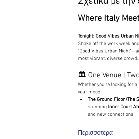
Σχετικά με τη
Where Italy Mee
Tonight: Good Vibes Urban N
Shake off the work week and 
"Good Vibes Urban Night"—an
most vibrant, diverse crowd.
🏛️ One Venue | Two
Whether you’re looking for a 
your mood:
The Ground Floor (The S
stunning 
Inner Court At
and new connections.
Περισσότερα