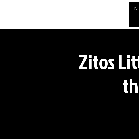
THE CHUBB SHOW
N
Zitos Li
th