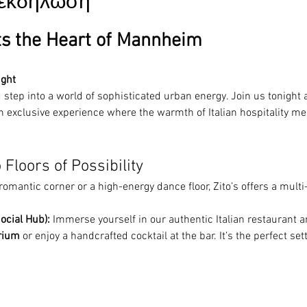
ν εκδήλωση
ts the Heart of Mannheim
ight
step into a world of sophisticated urban energy. Join us tonight a
 exclusive experience where the warmth of Italian hospitality me
 Floors of Possibility
romantic corner or a high-energy dance floor, Zito’s offers a multi-
ocial Hub):
 Immerse yourself in our authentic Italian restaurant an
rium
 or enjoy a handcrafted cocktail at the bar. It’s the perfect se