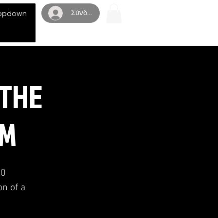
Σύνδεση
opdown
 THE
UM
10
on of a