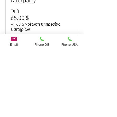
Afterparty
Τιμή
65,00 $
+1,63 $ χρέωση υπηρεσίας
εισιτηρίων
Email
Phone DE
Phone USA
Κοινή χρήση αυτής
της εκδήλωσης
Do Not Sell My Personal Information